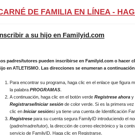
CARNÉ DE FAMILIA EN LÍNEA - HAG
Inscribir a su hijo en Familyid.com
ntana)
os padres/tutores pueden inscribirse en Familyid.com o hacer cli
ijo en ATLETISMO. Las direcciones se enumeran a continuació
Para encontrar su programa, haga clic en el enlace que figura má
la palabra
PROGRAMAS
.
A continuación, haga clic en el botón verde
Regístrese ahora
y 
Registrarse/Iniciar sesión
de color verde. Si es la primera vez
clic en
Iniciar sesión
si ya tiene una cuenta de Identificación Fam
Regístrese
para su cuenta segura FamilyID introduciendo el nomb
(padre/madre/tutor), la dirección de correo electrónico y la con
servicio de FamilyID. Haga clic en Registrarse.