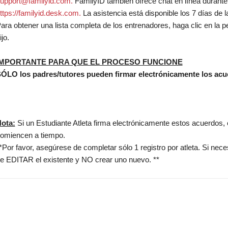
upport@familyid.com.
FamilyID también ofrece chat en línea durante e
ttps://familyid.desk.com.
La asistencia está disponible los 7 días de
ara obtener una lista completa de los entrenadores, haga clic en la p
ijo.
IMPORTANTE PARA QUE EL PROCESO FUNCIONE
ÓLO los padres/tutores pueden firmar electrónicamente los ac
ota:
Si un Estudiante Atleta firma electrónicamente estos acuerdos, 
omiencen a tiempo.
*Por favor, asegúrese de completar sólo 1 registro por atleta. Si nec
e EDITAR el existente y NO crear uno nuevo. **